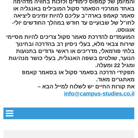
והמיומן של קמפוס לימודים ולזכות בחוויה מדהימה
באחד ממרכזי הסאמר סקול המובילים באנגליה או
סאמר קאמפ בארה"ב עליכם להיות זמינים ליציאה
לחו"ל של שבועיים עד חודש במהלך החודשים יולי-
אוגוסט.
המועמדים להדרכת סאמר סקול צריכים להיות מסיימי
שירות צבאי מלא, בעלי ניסיון רב בהדרכה ובחינוך
בלתי פורמאלי, מדריכים או ראשי גדודים בתנועות
הנוער, שולטים בשפה האנגלית, בעלי כושר מנהיגות
ומגיל 22 ומעלה.
תפקידי הדרכה בסאמר סקול או בסאמר קאמפ
מאתגרים מאוד.
את קורות החיים יש לשלוח למייל הבא –
info@campus-studies.co.il
סאמר סקול במחיר קיטנה בארץ